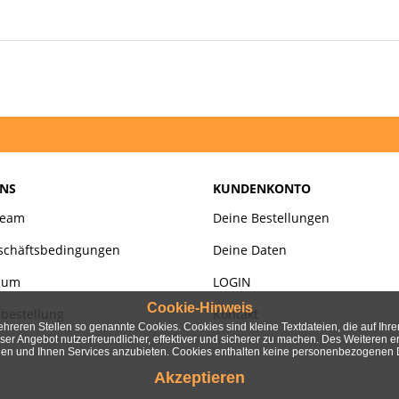
NS
KUNDENKONTO
Team
Deine Bestellungen
eschäftsbedingungen
Deine Daten
sum
LOGIN
Cookie-Hinweis
bestellung
Kontakt
hreren Stellen so genannte Cookies. Cookies sind kleine Textdateien, die auf Ihr
nser Angebot nutzerfreundlicher, effektiver und sicherer zu machen. Des Weiteren
nen und Ihnen Services anzubieten. Cookies enthalten keine personenbezogenen
Akzeptieren