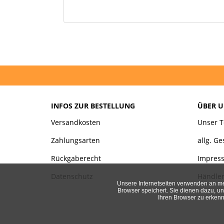
INFOS ZUR BESTELLUNG
ÜBER U
Versandkosten
Unser 
Zahlungsarten
allg. G
Rückgaberecht
Impres
Datenschutz
Händler
Unsere Internetseiten verwenden an me
Browser speichert. Sie dienen dazu, u
Ihren Browser zu erken