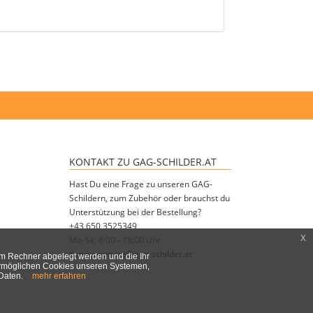
KONTAKT ZU GAG-SCHILDER.AT
Hast Du eine Frage zu unseren GAG-
Schildern, zum Zubehör oder brauchst du
Unterstützung bei der Bestellung?
+43 650 3525349
x
Mo-Sa, 8:00 - 18:00 Uhr
Kundenservice@gag-schilder.at
em Rechner abgelegt werden und die Ihr
 ermöglichen Cookies unseren Systemen,
 Daten.
mehr erfahren