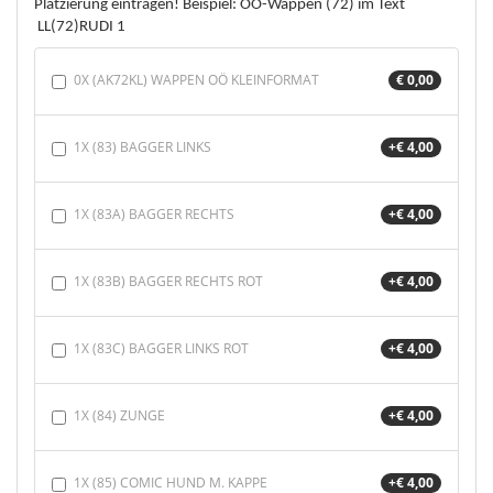
Platzierung eintragen! Beispiel: OÖ-Wappen (72) im Text
LL(72)RUDI 1
0X (AK72KL) WAPPEN OÖ KLEINFORMAT
€ 0,00
1X (83) BAGGER LINKS
+€ 4,00
1X (83A) BAGGER RECHTS
+€ 4,00
1X (83B) BAGGER RECHTS ROT
+€ 4,00
1X (83C) BAGGER LINKS ROT
+€ 4,00
1X (84) ZUNGE
+€ 4,00
1X (85) COMIC HUND M. KAPPE
+€ 4,00