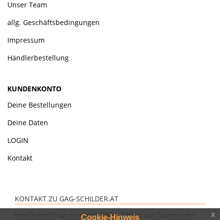
Unser Team
allg. Geschäftsbedingungen
Impressum
Händlerbestellung
KUNDENKONTO
Deine Bestellungen
Deine Daten
LOGIN
Kontakt
KONTAKT ZU GAG-SCHILDER.AT
x
Hast Du eine Frage zu unseren GAG-Schildern, zum Zubehör oder
Cookie-Hinweis