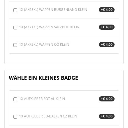
1X (AK68KL) WAPPEN BURGENLAND KLEIN
+€ 4,00
1X (AK71KL) WAPPEN SALZBUG KLEIN
+€ 4,00
1X (AK72KL) WAPPEN OÖ KLEIN
+€ 4,00
WÄHLE EIN KLEINES BADGE
1X AUFKLEBER ROT AL KLEIN
+€ 4,00
1X AUFKLEBER EU-BALKEN CZ KLEIN
+€ 4,00